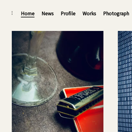
Skip
Home
News
Profile
Works
Photograph
toggle
open/close
to
sidebar
content