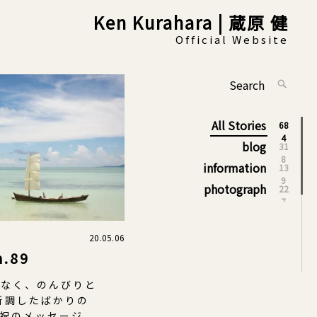
Ken Kurahara | 蔵原 健
Official Website
Search
SEARC
for:
All Stories
68
4
blog
31
8
information
13
9
photograph
22
7
20.05.06
h.89
もなく、のんびりと
新調したばかりの
お祝のメッセージ