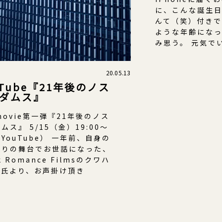
に、こんな誕生
んて（笑）付き
ような年齢にな
み思う。 元気で
20.05.13
uTube『21年後のノス
ダムス』
movie第一弾『21年後のノス
ムス』 5/15（金）19:00～
YouTube） 一年前、自身の
ぶりの舞台でお世話になった、
k Romance Filmsのクワハ
ノ氏より、お声掛け頂き