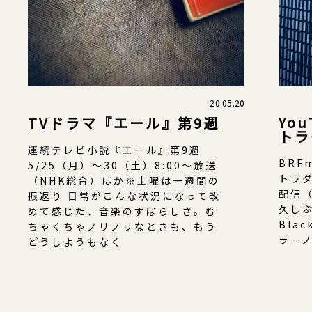
20.05.20
Yo
TVドラマ『エール』第9週
トラ
連続テレビ小説『エール』第9週
BRF
5/25（月）～30（土）8:00～放送
トラダ
（NHK総合）ほか※土曜は一週間の
配信（
振返り 日常がこんな状況になって改
久し
めて感じた、音楽のすばらしさ。む
Blac
ちゃくちゃノリノリなときも、もう
ラー
どうしようもなく