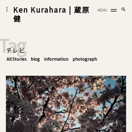
Skip
Ken Kurahara | 蔵原
Searc
toggle
MENU
to
SEA
open/close
for:
健
sidebar
content
Tag
テレビ
All Stories
blog
information
photograph