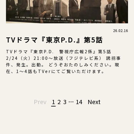
26.02.16
TVドラマ『東京P.D.』第5話
TVドラマ『東京P.D. 警視庁広報2係』第5話
2/24（火）21:00〜放送（フジテレビ系） 誘拐事
件、発生。出動。 どうぞおたのしみください。現
在、1〜4話もTVerにてご覧いただけます。
Page
Prev
1
2
3
…
14
Next
navigation