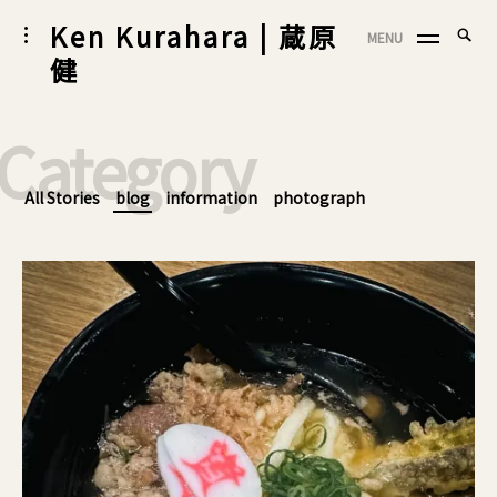
Skip
Ken Kurahara | 蔵原
Searc
toggle
MENU
to
SEA
open/close
for:
健
sidebar
content
Category
All Stories
blog
information
photograph