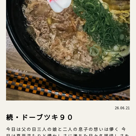
26.06.21
続・ドーブツキ９０
今日は父の日三人の娘と二人の息子の想いは儚く 今
日は夏至温もりと懐かしさに満ちた日々名残惜しさを