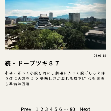
26.06.18
続・ドーブツキ８７
市場に寄って小腹を満たし劇場に入って腹ごしらえ帰
り道に舌鼓をうつ 美味しさが溢れる城下町 心もお腹
も準備は万端
Page
Prev
1
2
3
4
5
6
…
80
Next