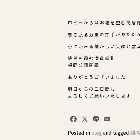
ロビーからはお城を望む高層
響き渡る万雷の拍手があたた
心に沁みる懐かしい笑顔と言
絶景も霞む満員御礼
福岡公演開幕
ありがとうございました
明日からの二日間も
よろしくお願いいたします
Facebook
X
Line
Email
Posted in
blog
and
tagged
雑