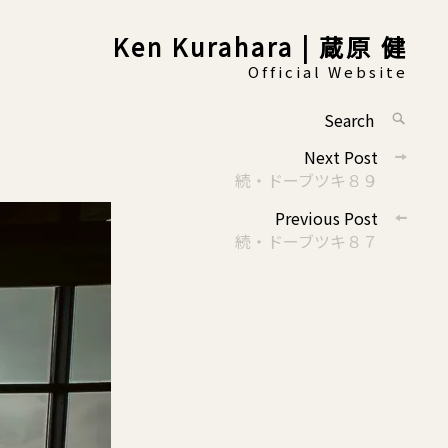
Ken Kurahara | 蔵原 健
Official Website
Search
SEARC
for:
投
Next Post
稿
続・ドーブツキ８９
ナ
Previous Post
ビ
続・ドーブツキ８７
ゲ
ー
シ
ョ
ン