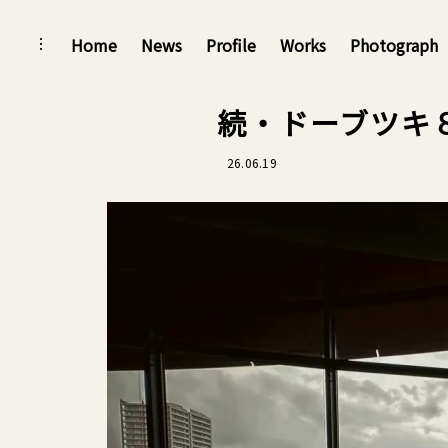
Skip
Home
News
Profile
Works
Photograph
toggle
open/close
to
sidebar
content
続・ドーブツキ
26.06.19