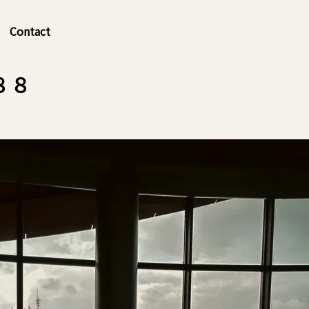
Contact
８８