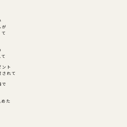
い
んが
くて
の
れて
ゼント
癒されて
酒で
込めた