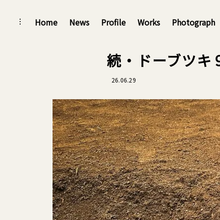
Skip
Home
News
Profile
Works
Photograph
toggle
open/close
to
sidebar
content
続・ドーブツキ
26.06.29