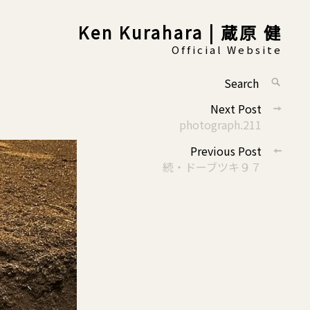
Ken Kurahara | 蔵原 健
Official Website
Search
SEARC
for:
投
Next Post
稿
photograph.211
ナ
Previous Post
ビ
続・ドーブツキ９７
ゲ
ー
シ
ョ
ン