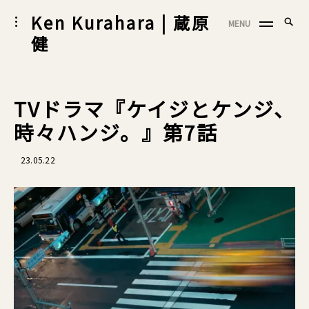
Skip
Ken Kurahara | 蔵原
Searc
toggle
MENU
to
SEA
open/close
for:
健
sidebar
content
TVドラマ『ケイジとケンジ、
時々ハンジ。』第7話
23.05.22