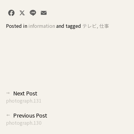
Facebook
X
Line
Email
Posted in
information
and
tagged
テレビ
,
仕事
投
Next Post
稿
photograph.131
ナ
Previous Post
ビ
photograph.130
ゲ