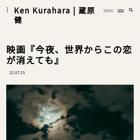
Skip
Ken Kurahara | 蔵原
Searc
toggle
MENU
to
SEA
open/close
for:
健
sidebar
content
映画『今夜、世界からこの恋
が消えても』
22.07.25