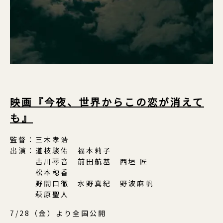
映画『今夜、世界からこの恋が消えて
も』
監督：三木孝浩
出演：道枝駿佑 福本莉子
古川琴音 前田航基 西垣 匠
松本穂香
野間口徹 水野真紀 野波麻帆
萩原聖人
7/28（金）より全国公開