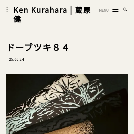
Skip
Ken Kurahara | 蔵原
Searc
toggle
MENU
to
SEA
open/close
for:
健
sidebar
content
ドーブツキ８４
25.06.24