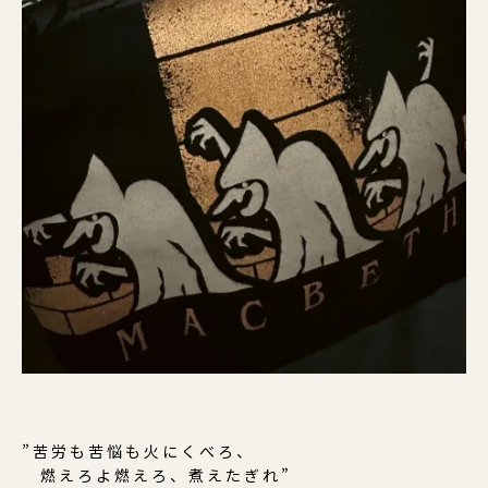
”苦労も苦悩も火にくべろ、
燃えろよ燃えろ、煮えたぎれ”