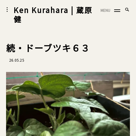
Skip
Ken Kurahara | 蔵原
Searc
toggle
MENU
to
SEA
open/close
for:
健
sidebar
content
続・ドーブツキ６３
26.05.25