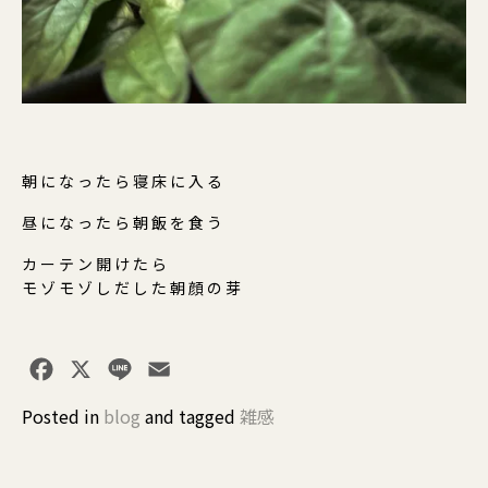
朝になったら寝床に入る
昼になったら朝飯を食う
カーテン開けたら
モゾモゾしだした朝顔の芽
Facebook
X
Line
Email
Posted in
blog
and
tagged
雑感