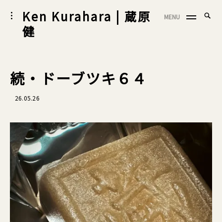
Skip
Ken Kurahara | 蔵原
Searc
toggle
MENU
to
SEA
open/close
for:
健
sidebar
content
続・ドーブツキ６４
26.05.26