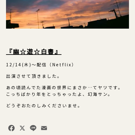
『幽☆遊☆白書』
12/14(木)〜配信（Netflix）
出演させて頂きました。
あの頃読んでた漫画の世界にまさか…てヤツです。
こっちばかり年をとっちゃったよ、幻海サン。
どうぞおたのしみくださいませ。
Facebook
X
Line
Email