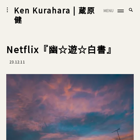
Skip
Ken Kurahara | 蔵原
Searc
toggle
MENU
to
SEA
open/close
for:
健
sidebar
content
Netflix『幽☆遊☆白書』
23.12.11