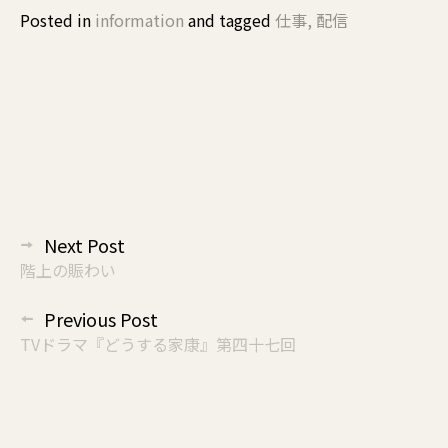
Posted in
information
and
tagged
仕事
,
配信
投
Next Post
稿
階上の賑わい
ナ
Previous Post
ビ
TVドラマ『どうする家康』第四十七回
ゲ
ー
シ
ョ